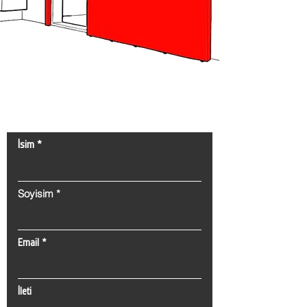
Bize Ulaşın!
İsim
Soyisim
Email
İleti