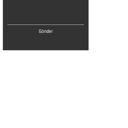
Gönder
Tel:
0(212) 212 72 82