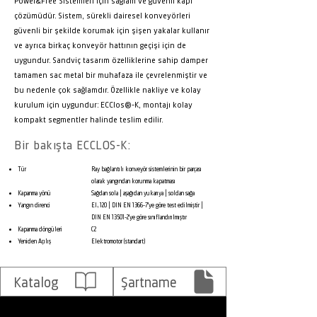
Power&Free Sistemleri için sağlam ve güvenli kapı
çözümüdür. Sistem, sürekli dairesel konveyörleri
güvenli bir şekilde korumak için şişen yakalar kullanır
ve ayrıca birkaç konveyör hattının geçişi için de
uygundur. Sandviç tasarım özelliklerine sahip damper
tamamen sac metal bir muhafaza ile çevrelenmiştir ve
bu nedenle çok sağlamdır. Özellikle nakliye ve kolay
kurulum için uygundur: ECClos®-K, montajı kolay
kompakt segmentler halinde teslim edilir.
Bir bakışta ECCLOS-K:
Tür
Ray bağlantılı konveyör sistemlerinin bir parçası
olarak yangından korunma kapatması
Kapanma yönü
Sağdan sola | aşağıdan yukarıya | soldan sağa
Yangın direnci
EI₁ 120 | DIN EN 1366-7'ye göre test edilmiştir |
DIN EN 13501-2'ye göre sınıflandırılmıştır
Kapanma döngüleri
C2
Yeniden Açılış
Elektromotor (standart)
Katalog
Şartname