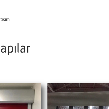
etişim
apılar