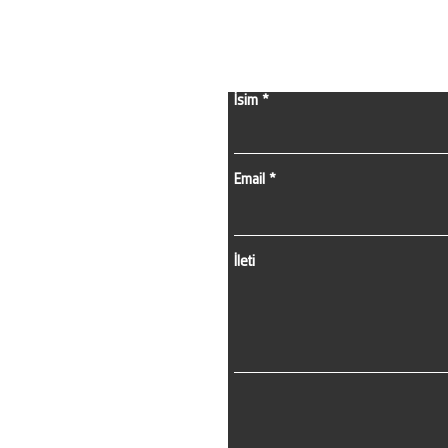
İsim
Email
İleti