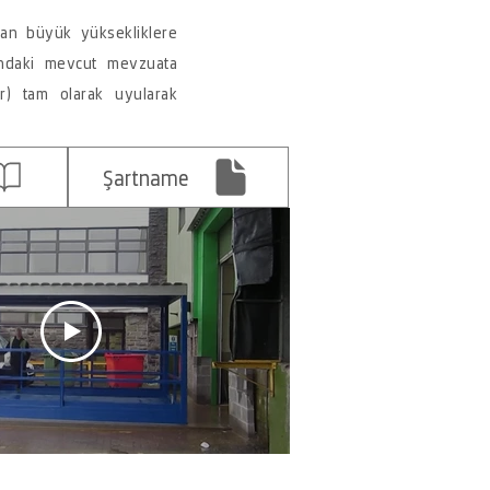
dan büyük yüksekliklere
nındaki mevcut mevzuata
r) tam olarak uyularak
Şartname