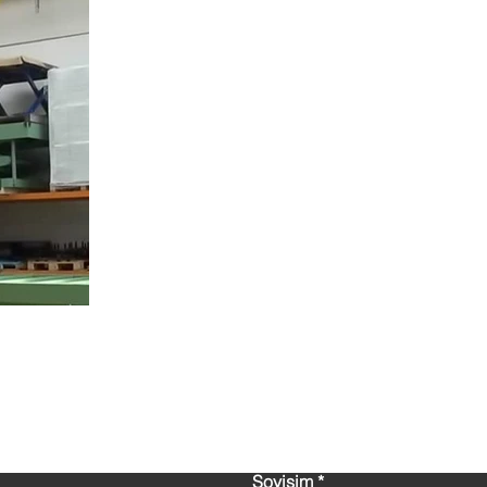
Bize Ulaşın!
Soyisim