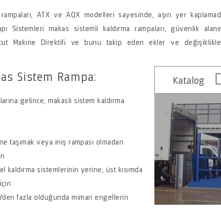
a rampaları, ATX ve AQX modelleri sayesinde, aşırı yer kaplama
apı Sistemleri makas sistemli kaldırma rampaları, güvenlik ala
cut Makine Direktifi ve bunu takip eden ekler ve değişiklikle
kas Sistem Rampa:
Katalog
arına gelince, makaslı sistem kaldırma
rine taşımak veya iniş rampası olmadan
in
l kaldırma sistemlerinin yerine, üst kısımda
için
m'den fazla olduğunda mimari engellerin