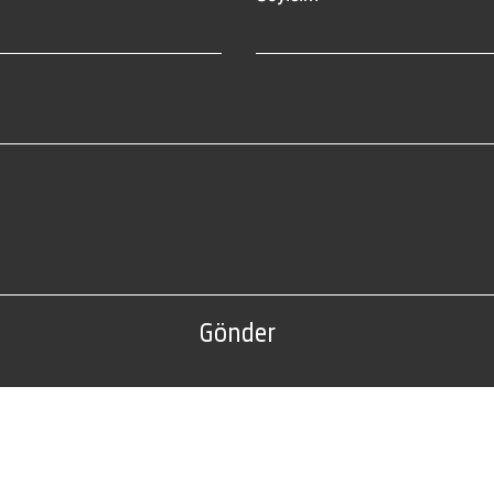
Gönder
Tel: 0(212) 212 72 82
Fabrika Adresi:
4 A-B Blok Sarıyer / İSTANBUL
Edirne Organize Sanayi Bölgesi