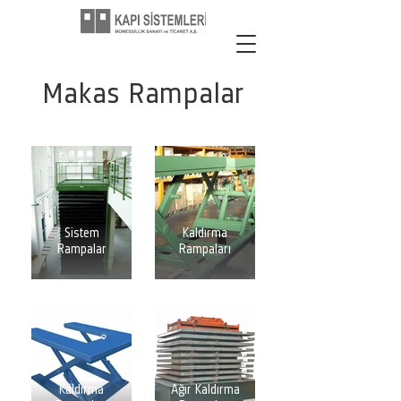
Makas Rampalar
Makas
Standard
Sistem
Kaldırma
Rampalar
Rampaları
Extra Düz
Kaldırma
Ağır Kaldırma