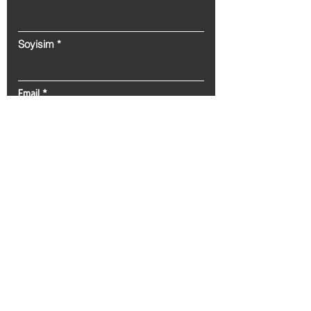
Soyisim
Email
İleti
Gönder
Tel:
0(212) 212 72 82