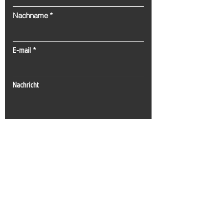
Nachname
E-mail
Nachricht
Senden
Tel:
0(212) 212 72 82