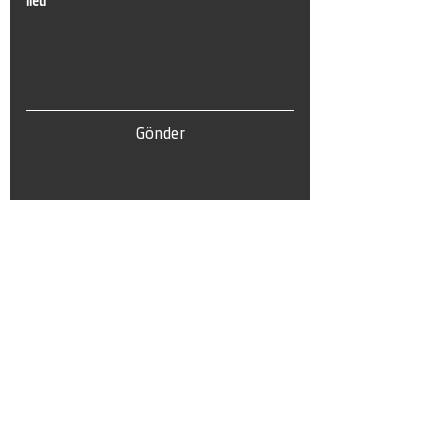
İleti
Gönder
Tel:
0(212) 212 72 82