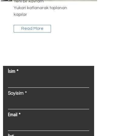
Yeni bir kavram
Yukari katlanarak toplanan
kapılar
Read More
Bize Ulaşın!
İsim
Soyisim
Email