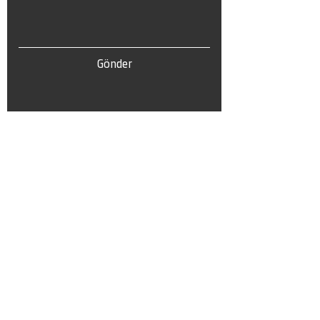
Gönder
Tel:
0(212) 212 72 82