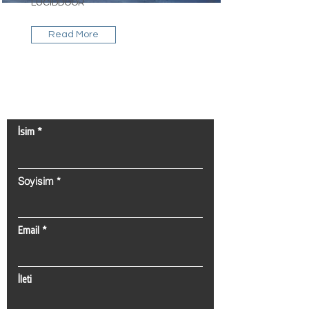
LUCIDDOOR
Read More
Bize Ulaşın!
İsim
Soyisim
Email
İleti