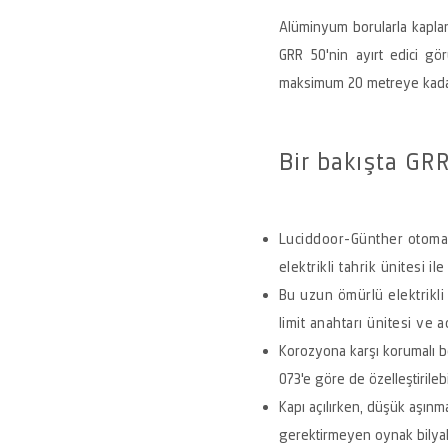
Alüminyum borularla kaplan
GRR 50'nin ayırt edici gö
maksimum 20 metreye kadar 
Bir bakışta GRR
Luciddoor-Günther otomat
elektrikli tahrik ünitesi il
Bu uzun ömürlü elektrikli 
limit anahtarı ünitesi ve a
Korozyona karşı korumalı bo
073'e göre de özelleştirilebil
Kapı açılırken, düşük aşınma
gerektirmeyen oynak bilyalı 