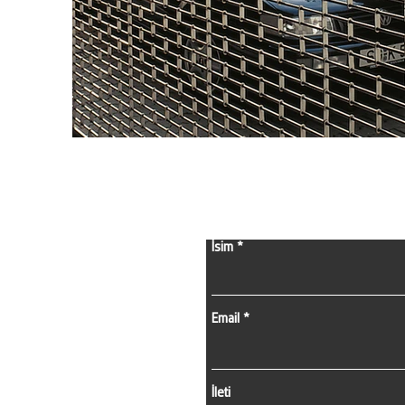
İsim
Email
İleti