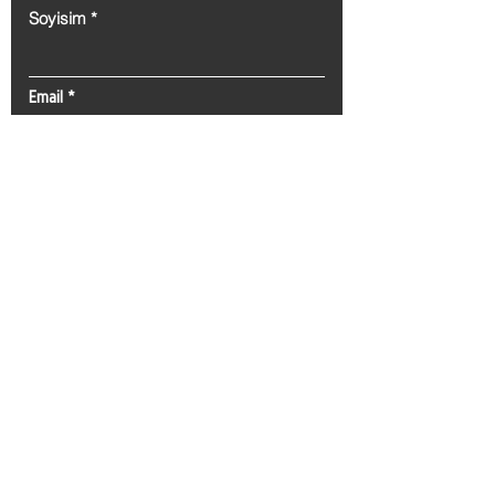
Soyisim
Email
İleti
Gönder
Tel:
0(212) 212 72 82