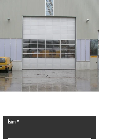
Bize Ulaşın!
İsim