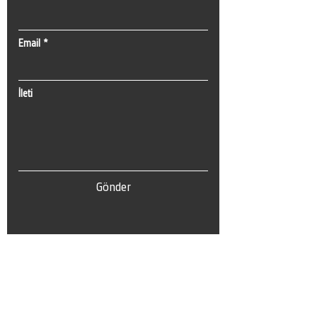
Email
İleti
Gönder
Tel:
0(212) 212 72 82