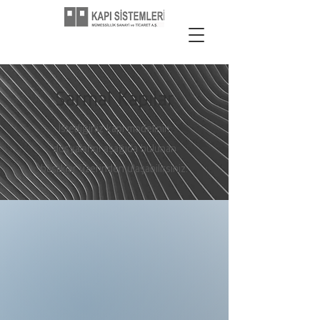
Sarmal Kapılar
İstediğiniz kapı modelinin
dosyalarını aşağıda bulunan
başlıklar üzerinden ulaşabilirsiniz.