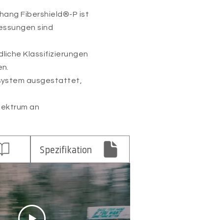
hang Fibershield®-P ist
messungen sind
iche Klassifizierungen
en.
ssystem ausgestattet,
Spektrum an
Spezifikation