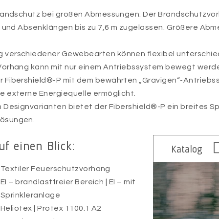
 Brandschutz bei großen Abmessungen: Der Brandschutzvor
0 m und Absenklängen bis zu 7,6 m zugelassen. Größere Ab
 verschiedener Gewebearten können flexibel unterschiedl
 Vorhang kann mit nur einem Antriebssystem bewegt werd
r Fibershield®-P mit dem bewährten „Gravigen“-Antrieb
e externe Energiequelle ermöglicht.
n Designvarianten bietet der Fibershield®-P ein breites 
Lösungen.
uf einen Blick:
Katalog
Textiler Feuerschutzvorhang
EI – brandlastfreier Bereich | EI – mit
Sprinkleranlage
Heliotex | Protex 1100.1 A2