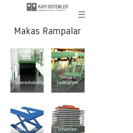
Makas Rampalar
Standard-
Scherenhubrampen
Laderampen
Extra-flache
Schwerlast-