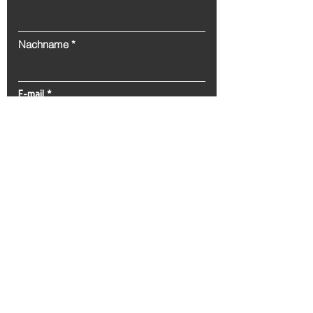
Nachname
E-mail
Nachricht
Senden
Tel:
0(212) 212 72 82