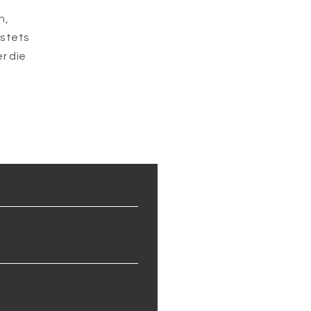
n,
 stets
r die