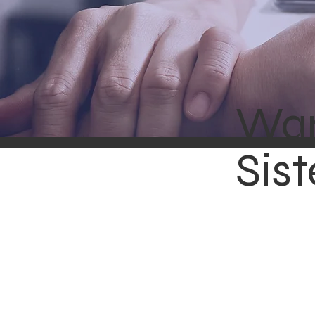
War
Sis