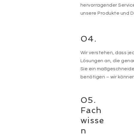
hervorragender Service f
unsere Produkte und D
04.
Wir verstehen, dass jed
Lösungen an, die genau
Sie ein maßgeschneide
benötigen – wir können
05.
Fach
wisse
n