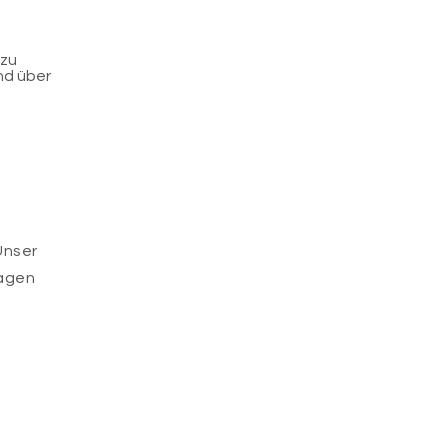
 zu
und über
Unser
ragen