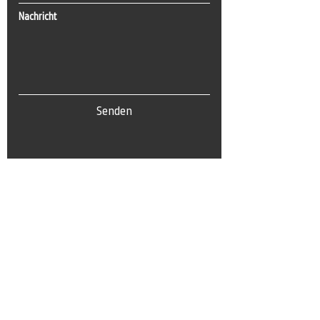
Nachricht
Senden
Tel:
0(212) 212 72 82